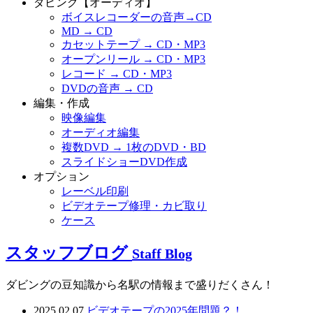
ダビング【オーディオ】
ボイスレコーダーの音声→CD
MD → CD
カセットテープ → CD・MP3
オープンリール → CD・MP3
レコード → CD・MP3
DVDの音声 → CD
編集・作成
映像編集
オーディオ編集
複数DVD → 1枚のDVD・BD
スライドショーDVD作成
オプション
レーベル印刷
ビデオテープ修理・カビ取り
ケース
スタッフブログ
Staff Blog
ダビングの豆知識から名駅の情報まで盛りだくさん！
2025.02.07
ビデオテープの2025年問題？！