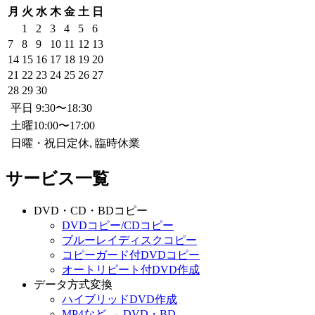
月
火
水
木
金
土
日
1
2
3
4
5
6
7
8
9
10
11
12
13
14
15
16
17
18
19
20
21
22
23
24
25
26
27
28
29
30
平日 9:30〜18:30
土曜10:00〜17:00
日曜・祝日定休, 臨時休業
サービス一覧
DVD・CD・BDコピー
DVDコピー/CDコピー
ブルーレイディスクコピー
コピーガード付DVDコピー
オートリピート付DVD作成
データ方式変換
ハイブリッドDVD作成
MP4など → DVD・BD