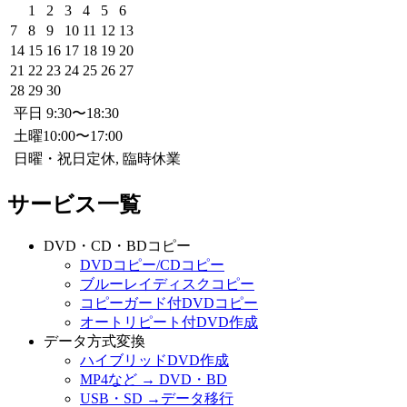
1
2
3
4
5
6
7
8
9
10
11
12
13
14
15
16
17
18
19
20
21
22
23
24
25
26
27
28
29
30
平日 9:30〜18:30
土曜10:00〜17:00
日曜・祝日定休, 臨時休業
サービス一覧
DVD・CD・BDコピー
DVDコピー/CDコピー
ブルーレイディスクコピー
コピーガード付DVDコピー
オートリピート付DVD作成
データ方式変換
ハイブリッドDVD作成
MP4など → DVD・BD
USB・SD →データ移行