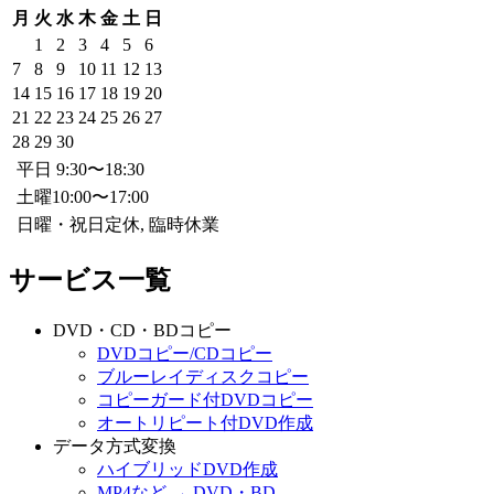
月
火
水
木
金
土
日
1
2
3
4
5
6
7
8
9
10
11
12
13
14
15
16
17
18
19
20
21
22
23
24
25
26
27
28
29
30
平日 9:30〜18:30
土曜10:00〜17:00
日曜・祝日定休, 臨時休業
サービス一覧
DVD・CD・BDコピー
DVDコピー/CDコピー
ブルーレイディスクコピー
コピーガード付DVDコピー
オートリピート付DVD作成
データ方式変換
ハイブリッドDVD作成
MP4など → DVD・BD