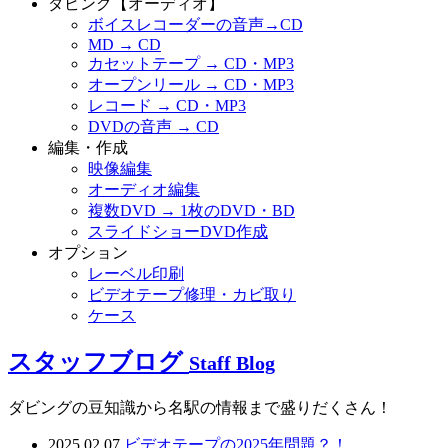
ダビング【オーディオ】
ボイスレコーダーの音声→CD
MD → CD
カセットテープ → CD・MP3
オープンリール → CD・MP3
レコード → CD・MP3
DVDの音声 → CD
編集・作成
映像編集
オーディオ編集
複数DVD → 1枚のDVD・BD
スライドショーDVD作成
オプション
レーベル印刷
ビデオテープ修理・カビ取り
ケース
スタッフブログ
Staff Blog
ダビングの豆知識から名駅の情報まで盛りだくさん！
2025.02.07
ビデオテープの2025年問題？！