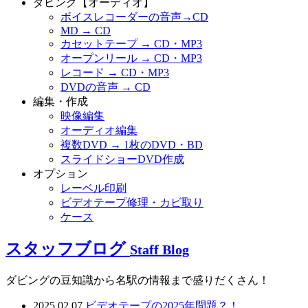
ダビング【オーディオ】
ボイスレコーダーの音声→CD
MD → CD
カセットテープ → CD・MP3
オープンリール → CD・MP3
レコード → CD・MP3
DVDの音声 → CD
編集・作成
映像編集
オーディオ編集
複数DVD → 1枚のDVD・BD
スライドショーDVD作成
オプション
レーベル印刷
ビデオテープ修理・カビ取り
ケース
スタッフブログ
Staff Blog
ダビングの豆知識から名駅の情報まで盛りだくさん！
2025.02.07
ビデオテープの2025年問題？！