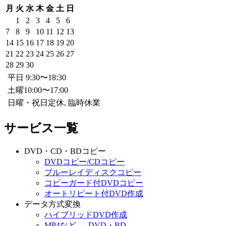
月
火
水
木
金
土
日
1
2
3
4
5
6
7
8
9
10
11
12
13
14
15
16
17
18
19
20
21
22
23
24
25
26
27
28
29
30
平日 9:30〜18:30
土曜10:00〜17:00
日曜・祝日定休, 臨時休業
サービス一覧
DVD・CD・BDコピー
DVDコピー/CDコピー
ブルーレイディスクコピー
コピーガード付DVDコピー
オートリピート付DVD作成
データ方式変換
ハイブリッドDVD作成
MP4など → DVD・BD