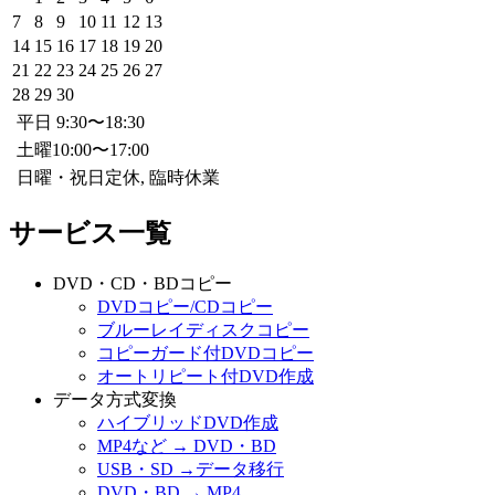
7
8
9
10
11
12
13
14
15
16
17
18
19
20
21
22
23
24
25
26
27
28
29
30
平日 9:30〜18:30
土曜10:00〜17:00
日曜・祝日定休, 臨時休業
サービス一覧
DVD・CD・BDコピー
DVDコピー/CDコピー
ブルーレイディスクコピー
コピーガード付DVDコピー
オートリピート付DVD作成
データ方式変換
ハイブリッドDVD作成
MP4など → DVD・BD
USB・SD →データ移行
DVD・BD → MP4