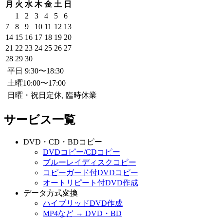
月
火
水
木
金
土
日
1
2
3
4
5
6
7
8
9
10
11
12
13
14
15
16
17
18
19
20
21
22
23
24
25
26
27
28
29
30
平日 9:30〜18:30
土曜10:00〜17:00
日曜・祝日定休, 臨時休業
サービス一覧
DVD・CD・BDコピー
DVDコピー/CDコピー
ブルーレイディスクコピー
コピーガード付DVDコピー
オートリピート付DVD作成
データ方式変換
ハイブリッドDVD作成
MP4など → DVD・BD