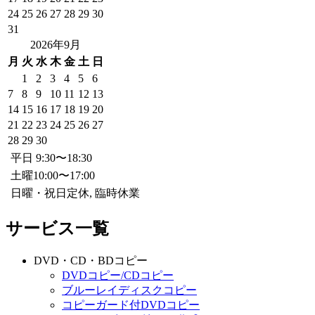
24
25
26
27
28
29
30
31
2026年9月
月
火
水
木
金
土
日
1
2
3
4
5
6
7
8
9
10
11
12
13
14
15
16
17
18
19
20
21
22
23
24
25
26
27
28
29
30
平日 9:30〜18:30
土曜10:00〜17:00
日曜・祝日定休, 臨時休業
サービス一覧
DVD・CD・BDコピー
DVDコピー/CDコピー
ブルーレイディスクコピー
コピーガード付DVDコピー