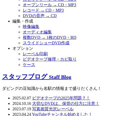
オープンリール → CD・MP3
レコード → CD・MP3
DVDの音声 → CD
編集・作成
映像編集
オーディオ編集
複数DVD → 1枚のDVD・BD
スライドショーDVD作成
オプション
レーベル印刷
ビデオテープ修理・カビ取り
ケース
スタッフブログ
Staff Blog
ダビングの豆知識から名駅の情報まで盛りだくさん！
2025.02.07
ビデオテープの2025年問題？！
2024.10.16
大切なDVDは、保管の仕方に注意！
2023.07.19
写真画質光沢レーベル
2023.04.24
YouTubeチャンネル始めました！