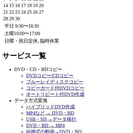
14
15
16
17
18
19
20
21
22
23
24
25
26
27
28
29
30
平日 9:30〜18:30
土曜10:00〜17:00
日曜・祝日定休, 臨時休業
サービス一覧
DVD・CD・BDコピー
DVDコピー/CDコピー
ブルーレイディスクコピー
コピーガード付DVDコピー
オートリピート付DVD作成
データ方式変換
ハイブリッドDVD作成
MP4など → DVD・BD
USB・SD →データ移行
DVD・BD → MP4
結婚式の動画→DVD・BD