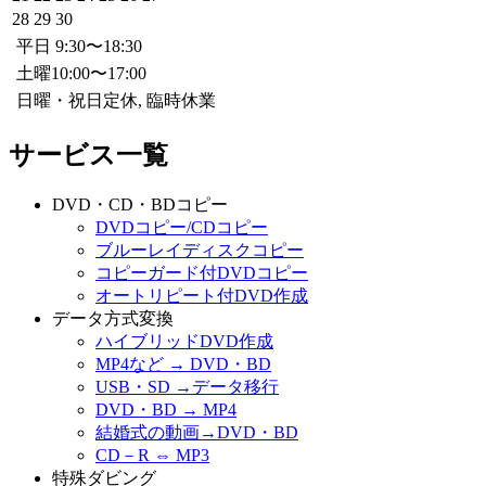
28
29
30
平日 9:30〜18:30
土曜10:00〜17:00
日曜・祝日定休, 臨時休業
サービス一覧
DVD・CD・BDコピー
DVDコピー/CDコピー
ブルーレイディスクコピー
コピーガード付DVDコピー
オートリピート付DVD作成
データ方式変換
ハイブリッドDVD作成
MP4など → DVD・BD
USB・SD →データ移行
DVD・BD → MP4
結婚式の動画→DVD・BD
CD－R ⇔ MP3
特殊ダビング